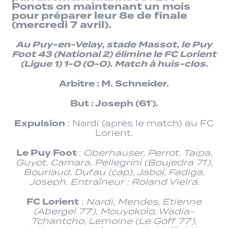
Ponots on maintenant un mois
pour préparer leur 8e de finale
(mercredi 7 avril).
Au Puy-en-Velay, stade Massot, le Puy
Foot 43 (National 2) élimine le FC Lorient
(Ligue 1) 1-0 (0-0). Match à huis-clos.
Arbitre : M. Schneider.
But : Joseph (61′).
Expulsion
: Nardi (après le match) au FC
Lorient.
Le Puy Foot
:
Oberhauser, Perrot, Taïpa,
Guyot, Camara, Pellegrini (Boujedra 71′),
Bouriaud, Dufau (cap), Jabol, Fadiga,
Joseph. Entraîneur : Roland Vieira.
FC Lorient
:
Nardi, Mendes, Etienne
(Abergel 77′), Mouyokolo, Wadia-
Tchantcho, Lemoine (Le Goff 77′),