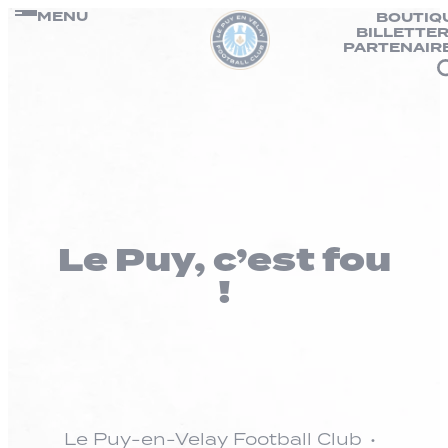
Panneau de gestion des cookies
Passer
MENU
BOUTIQ
BILLETTER
au
PARTENAIR
contenu
Le Puy, c’est fou
!
Le Puy-en-Velay Football Club