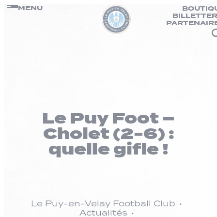
Panneau de gestion des cookies
Passer
MENU
BOUTIQ
BILLETTER
au
PARTENAIR
contenu
Le Puy Foot –
Cholet (2-6) :
quelle gifle !
Le Puy-en-Velay Football Club
Actualités