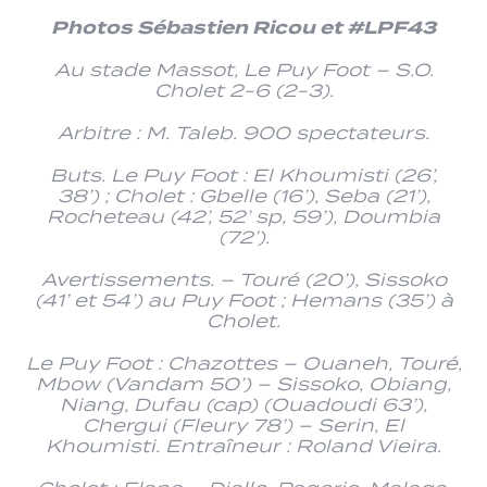
Photos Sébastien Ricou et #LPF43
Au stade Massot, Le Puy Foot – S.O.
Cholet 2-6 (2-3).
Arbitre : M. Taleb. 900 spectateurs.
Buts. Le Puy Foot : El Khoumisti (26’,
38’) ; Cholet : Gbelle (16’), Seba (21’),
Rocheteau (42’, 52’ sp, 59’), Doumbia
(72’).
Avertissements. – Touré (20’), Sissoko
(41’ et 54’) au Puy Foot ; Hemans (35’) à
Cholet.
Le Puy Foot : Chazottes – Ouaneh, Touré,
Mbow (Vandam 50’) – Sissoko, Obiang,
Niang, Dufau (cap) (Ouadoudi 63’),
Chergui (Fleury 78’) – Serin, El
Khoumisti. Entraîneur : Roland Vieira.