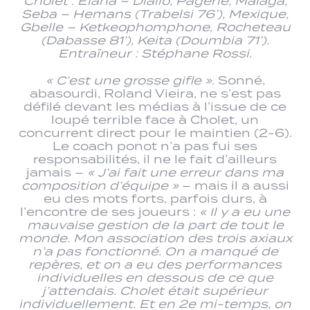
Cholet : Elana – Diallo, Pagerie, Malaga,
Seba – Hemans (Trabelsi 76’), Mexique,
Gbelle – Ketkeophomphone, Rocheteau
(Dabasse 81’), Keita (Doumbia 71’).
Entraîneur : Stéphane Rossi.
« C’est une grosse gifle »
. Sonné,
abasourdi, Roland Vieira, ne s’est pas
défilé devant les médias à l’issue de ce
loupé terrible face à Cholet, un
concurrent direct pour le maintien (2-6).
Le coach ponot n’a pas fui ses
responsabilités, il ne le fait d’ailleurs
jamais –
« J’ai fait une erreur dans ma
composition d’équipe »
– mais il a aussi
eu des mots forts, parfois durs, à
l’encontre de ses joueurs :
« Il y a eu une
mauvaise gestion de la part de tout le
monde. Mon association des trois axiaux
n’a pas fonctionné. On a manqué de
repères, et on a eu des performances
individuelles en dessous de ce que
j’attendais. Cholet était supérieur
individuellement. Et en 2e mi-temps, on