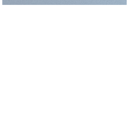
Augmenter la taille
Diminuer la taille d
Augmenter l'espac
Diminuer l'espacem
Augmenter la haute
Diminuer la hauteur
Inverser les couleu
Nuances de gris
Grand curseur
Guide de lecture
Souligner les liens