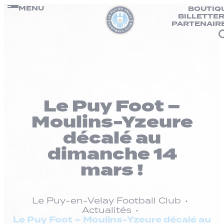
Panneau de gestion des cookies
Passer
MENU
BOUTIQ
BILLETTER
au
PARTENAIR
contenu
Le Puy Foot –
Moulins-Yzeure
décalé au
dimanche 14
mars !
Le Puy-en-Velay Football Club
Actualités
Le Puy Foot – Moulins-Yzeure décalé au