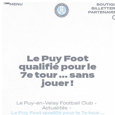
Panneau de gestion des cookies
Passer
MENU
BOUTIQ
BILLETTER
au
PARTENAIR
contenu
Le Puy Foot
qualifié pour le
7e tour … sans
jouer !
Le Puy-en-Velay Football Club
Actualités
Le Puy Foot qualifié pour le 7e tour …