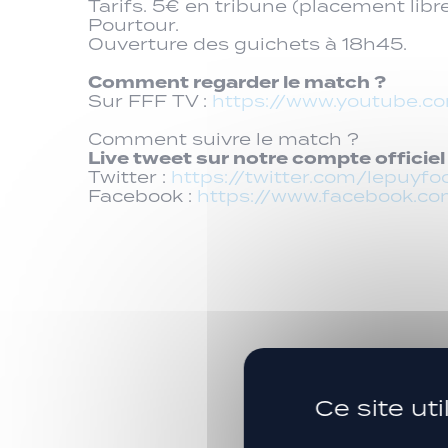
Tarifs. 5€ en tribune (placement libr
Pourtour.
Ouverture des guichets à 18h45.
Comment regarder le match ?
Sur FFF TV :
https://www.youtube
Comment suivre le match ?
Live tweet sur notre compte officiel T
Twitter :
https://twitter.com/lepuyfo
Facebook :
https://www.facebook.c
Ce site ut