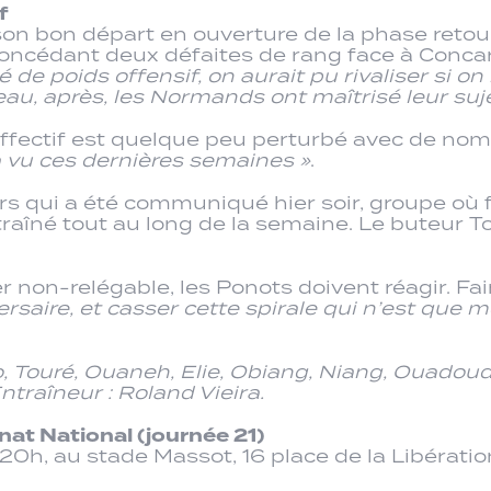
f
on bon départ en ouverture de la phase retour 
 concédant deux défaites de rang face à Conc
de poids offensif, on aurait pu rivaliser si on 
 après, les Normands ont maîtrisé leur sujet, 
effectif est quelque peu perturbé avec de nom
a vu ces dernières semaines »
.
rs qui a été communiqué hier soir, groupe où f
traîné tout au long de la semaine. Le buteur T
r non-relégable, les Ponots doivent réagir. Fa
rsaire, et casser cette spirale qui n’est que m
, Touré, Ouaneh, Elie, Obiang, Niang, Ouadoudi
ntraîneur : Roland Vieira.
at National (journée 21)
à 20h, au stade Massot, 16 place de la Libérati