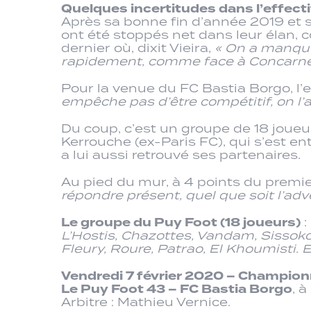
Quelques incertitudes dans l’effecti
Après sa bonne fin d’année 2019 et s
ont été stoppés net dans leur élan,
dernier où, dixit Vieira,
« On a manqué 
rapidement, comme face à Concarneau,
Pour la venue du FC Bastia Borgo, l’
empêche pas d’être compétitif, on l’
Du coup, c’est un groupe de 18 joueu
Kerrouche (ex-Paris FC), qui s’est en
a lui aussi retrouvé ses partenaires.
Au pied du mur, à 4 points du premie
répondre présent, quel que soit l’adve
Le groupe du Puy Foot (18 joueurs)
:
L’Hostis, Chazottes, Vandam, Sissoko
Fleury, Roure, Patrao, El Khoumisti. E
Vendredi 7 février 2020 – Championn
Le Puy Foot 43 – FC Bastia Borgo
, 
Arbitre : Mathieu Vernice.