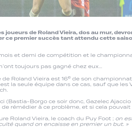
les joueurs de Roland Vieira, dos au mur, devr
her ce premier succès tant attendu cette sais
is mois et demi de compétition et le champion
s n’ont toujours pas gagné chez eux…
e
e de Roland Vieira est 16
de son championnat, 
e est la seule équipe dans ce cas, sauf que les
ch.
 (Bastia-Borgo ce soir donc, Gazelec Ajaccio le 
 rémédier à ce problème, et si cela pouvait ar
re Roland Vieira, le coach du Puy Foot ;
on es
iculté quand on encaisse en premier un but. »