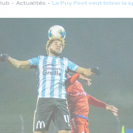
Le Puy Foot veut briser la s
Club
Actualités