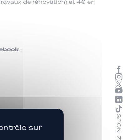
 travaux de rénovation) et 4€ en
acebook
:
SUIVEZ-NOUS
ontrôle sur