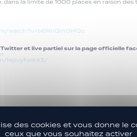
e, dans la limite de 1000 places en raison des
.com/watch?v=b6RhQsYGMQo
witter et live partiel sur la page officielle f
ot
om/lepuyfoot43/
ilise des cookies et vous donne le c
ceux que vous souhaitez activer