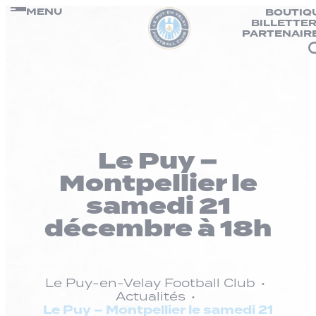
Panneau de gestion des cookies
Passer
MENU
BOUTIQ
BILLETTER
au
PARTENAIR
contenu
Le Puy –
Montpellier le
samedi 21
décembre à 18h
Le Puy-en-Velay Football Club
Actualités
Le Puy – Montpellier le samedi 21