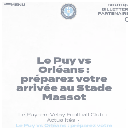
Panneau de gestion des cookies
Passer
MENU
BOUTIQ
BILLETTER
au
PARTENAIR
contenu
Le Puy vs
Orléans :
préparez votre
arrivée au Stade
Massot
Le Puy-en-Velay Football Club
Actualités
Le Puy vs Orléans : préparez votre