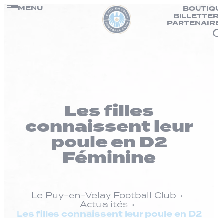
Panneau de gestion des cookies
Passer
MENU
BOUTIQ
BILLETTER
au
PARTENAIR
contenu
Les filles
connaissent leur
poule en D2
Féminine
Le Puy-en-Velay Football Club
Actualités
Les filles connaissent leur poule en D2