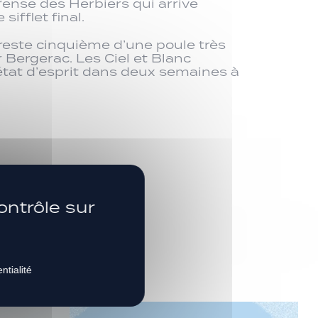
éfense des Herbiers qui arrive
ifflet final.
 reste cinquième d’une poule très
r Bergerac. Les Ciel et Blanc
tat d’esprit dans deux semaines à
s
SUIVEZ-NOUS
ontrôle sur
ntialité