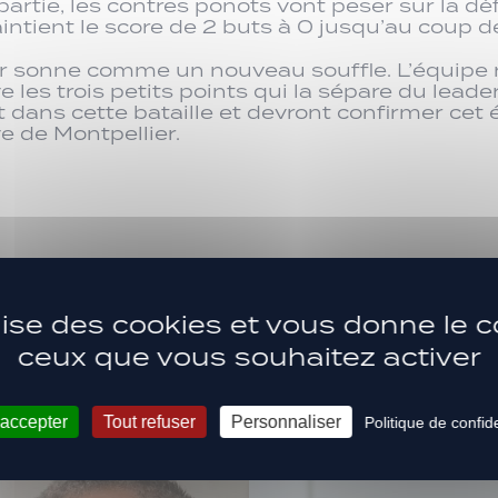
 partie, les contres ponots vont peser sur la d
ntient le score de 2 buts à 0 jusqu’au coup de s
rieur sonne comme un nouveau souffle. L’équipe
 les trois petits points qui la sépare du leade
ns cette bataille et devront confirmer cet é
e de Montpellier.
Les dernière
ilise des cookies et vous donne le c
ACTUS
ceux que vous souhaitez activer
 accepter
Tout refuser
Personnaliser
Politique de confide