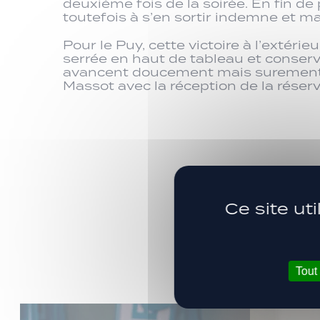
deuxième fois de la soirée. En fin de
toutefois à s’en sortir indemne et mai
Pour le Puy, cette victoire à l’exté
serrée en haut de tableau et conserve
avancent doucement mais surement da
Massot avec la réception de la réserv
Ce site ut
Tout