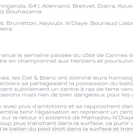
mnganda, 64′), Allemand, Brelivet, Diarra, Ko
elaziz Bouhazama
t, Brunetton, Keyoubi, N’Diaye, Bouriaud (Jabol
ieira
France la semaine passée du côté de Cannes (él
dre en championnat aux Herbiers et poursuivre
hée, les Ciel & Blanc ont dominé leurs homolo
erbiers se partageaient la possession du ballo
nt subtilement un centre à ras de terre venu d
asions mais rien de bien dangereux pour les 
in avec plus d’ambitions et se rapprochent da
ble tenir l’égalisation en reprenant un centre
 sur le retour in extremis de Mamadou N’Diaye 
coup plus tranchant dans la surface, va punir 
 le ballon du pied droit dans la surface et tro