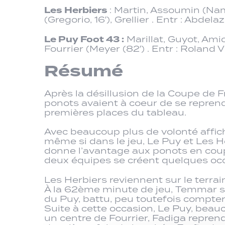
Les Herbiers
: Martin, Assoumin (Na
(Gregorio, 16′), Grellier . Entr : Abd
Le Puy Foot 43 :
Marillat, Guyot, Amio
Fourrier (Meyer (82′) . Entr : Roland V
Résumé
Après la désillusion de la Coupe de 
ponots avaient à coeur de se repren
premières places du tableau.
Avec beaucoup plus de volonté affic
même si dans le jeu, Le Puy et Les H
donne l’avantage aux ponots en coupa
deux équipes se créent quelques occ
Les Herbiers reviennent sur le terra
À la 62ème minute de jeu, Temmar sem
du Puy, battu, peu toutefois compter
Suite à cette occasion, Le Puy, beau
un centre de Fourrier, Fadiga reprend