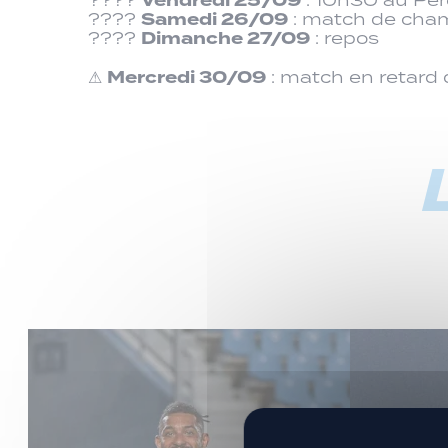
Vendredi 25/09
Samedi 26/09
????
: match de cham
Dimanche 27/09
????
: repos
Mercredi 30/09
⚠
: match en retard 