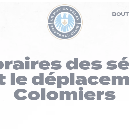
BOUT
oraires des s
t le déplacem
Colomiers