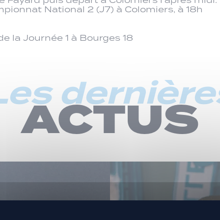
pionnat National 2 (J7) à Colomiers, à 18h
de la Journée 1 à Bourges 18
Les dernière
ACTUS