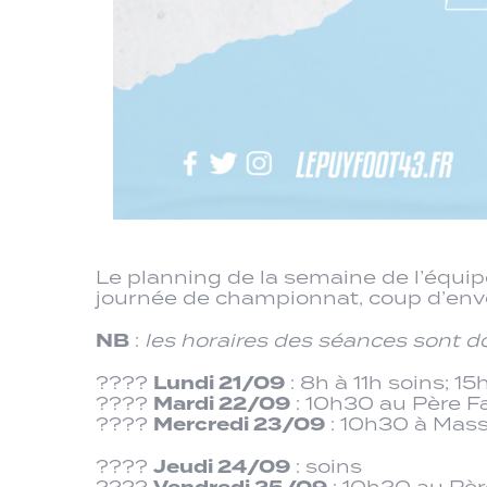
Le planning de la semaine de l’équi
journée de championnat, coup d’envo
NB
:
les horaires des séances sont do
Lundi 21/09
????
: 8h à 11h soins; 1
Mardi 22/09
????
: 10h30 au Père F
Mercredi 23/09
????
: 10h30 à Mass
Jeudi 24/09
????
: soins
????
: 10h30 au Pèr