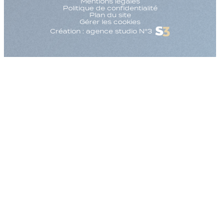
Mentions légales
Politique de confidentialité
Plan du site
Gérer les cookies
Création : agence studio N°3
Augmenter la taille
Diminuer la taille d
Augmenter l'espac
Diminuer l'espacem
Augmenter la haute
Diminuer la hauteur
Inverser les couleu
Nuances de gris
Grand curseur