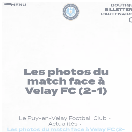
Panneau de gestion des cookies
Passer
MENU
BOUTIQ
BILLETTER
au
PARTENAIR
contenu
Les photos du
match face à
Velay FC (2-1)
Le Puy-en-Velay Football Club
Actualités
Les photos du match face à Velay FC (2-