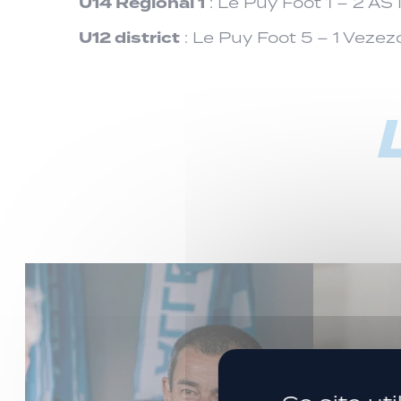
U14 Régional 1
: Le Puy Foot 1 – 2 A
U12 district
: Le Puy Foot 5 – 1 Veze