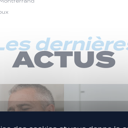
S Montferrand
zoux
Les dernière
ACTUS