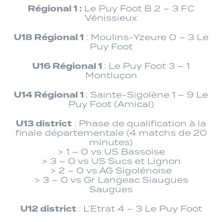
Régional 1 :
Le Puy Foot B 2 – 3 FC
Vénissieux
U18 Régional 1
: Moulins-Yzeure 0 – 3 Le
Puy Foot
U16 Régional 1
: Le Puy Foot 3 – 1
Montluçon
U14 Régional 1
: Sainte-Sigolène 1 – 9 Le
Puy Foot (Amical)
U13 district
: Phase de qualification à la
finale départementale (4 matchs de 20
minutes)
> 1 – 0 vs US Bassoise
> 3 – 0 vs US Sucs et Lignon
> 2 – 0 vs AG Sigolénoise
> 3 – 0 vs Gr Langeac Siaugues
Saugues
U12 district
: L’Etrat 4 – 3 Le Puy Foot