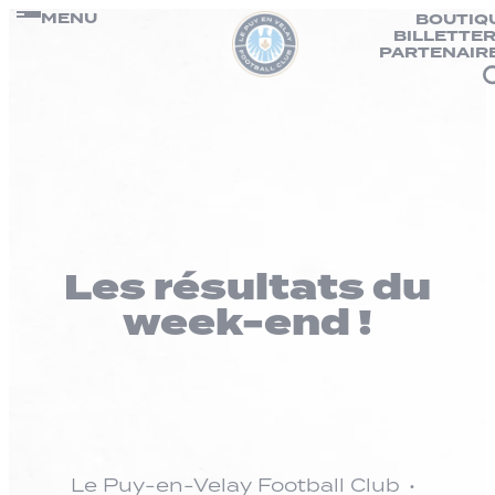
Panneau de gestion des cookies
Passer
MENU
BOUTIQ
BILLETTER
au
PARTENAIR
contenu
Les résultats du
week-end !
Le Puy-en-Velay Football Club