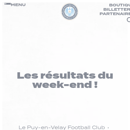
Panneau de gestion des cookies
Passer
MENU
BOUTIQ
BILLETTER
au
PARTENAIR
contenu
Les résultats du
week-end !
Le Puy-en-Velay Football Club