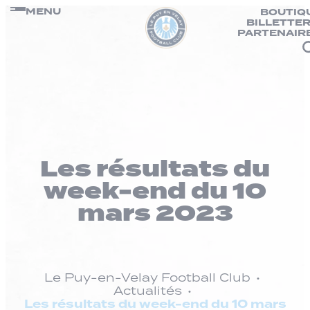
Panneau de gestion des cookies
Passer
MENU
BOUTIQ
BILLETTER
au
PARTENAIR
contenu
Les résultats du
week-end du 10
mars 2023
Le Puy-en-Velay Football Club
Actualités
Les résultats du week-end du 10 mars