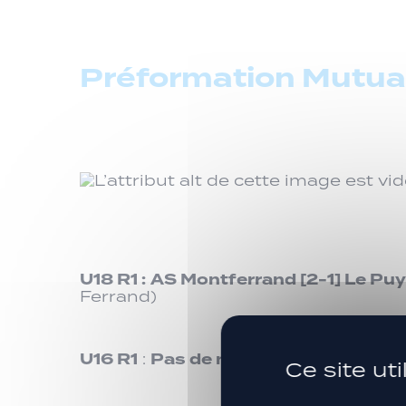
Préformation Mutual
U18 R1
:
AS Montferrand
[2-1]
Le Puy
Ferrand)
U16 R1
Pas de match ce week-end.
:
Ce site ut