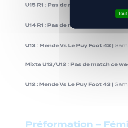
U15 R1
Pas de match ce week-end.
:
Tout
U14 R1
Pas de match ce week-end.
:
U13
Mende Vs
Le Puy Foot 43 |
:
Same
Mixte U13/U12
Pas de match ce we
:
U12 :
Mende Vs
Le Puy Foot 43 |
Same
Préformation – Fém