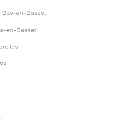
e Bas-en-Basset
as-en-Basset
rolles
les
s