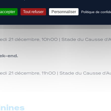
 accepter
Tout refuser
Personnaliser
Politique de confide
di 21 décembre, 10h00 | Stade du Causse d’
ek-end.
di 21 décembre, 11h00 | Stade du Causse d’
inines