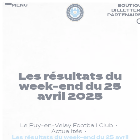
Panneau de gestion des cookies
Passer
MENU
BOUTIQ
BILLETTER
au
PARTENAIR
contenu
Les résultats du
week-end du 25
avril 2025
Le Puy-en-Velay Football Club
Actualités
Les résultats du week-end du 25 avril