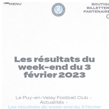
Panneau de gestion des cookies
Passer
MENU
BOUTIQ
BILLETTER
au
PARTENAIR
contenu
Les résultats du
week-end du 3
février 2023
Le Puy-en-Velay Football Club
Actualités
Les résultats du week-end du 3 février