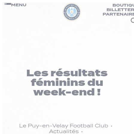
Panneau de gestion des cookies
Passer
MENU
BOUTIQ
BILLETTER
au
PARTENAIR
contenu
Les résultats
féminins du
week-end !
Le Puy-en-Velay Football Club
Actualités