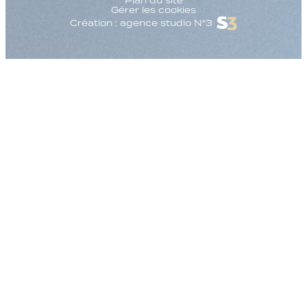
Plan du site
Gérer les cookies
Création : agence studio N°3
Augmenter la taille
Diminuer la taille d
Augmenter l'espac
Diminuer l'espacem
Augmenter la haute
Diminuer la hauteur
Inverser les couleu
Nuances de gris
Grand curseur