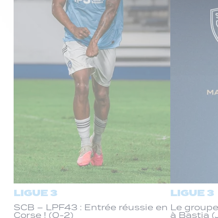
LIGUE 3
LIGUE 3
SCB – LPF43 : Entrée réussie en
Le groupe
Corse ! (0-2)
à Bastia (