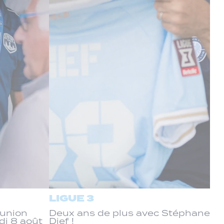
LIGUE 3
éunion
Deux ans de plus avec Stéphane
di 8 août
Dief !