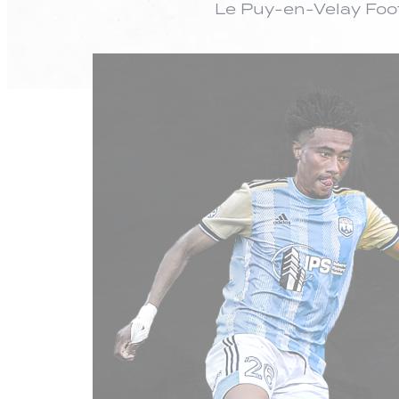
Le Puy-en-Velay Foot