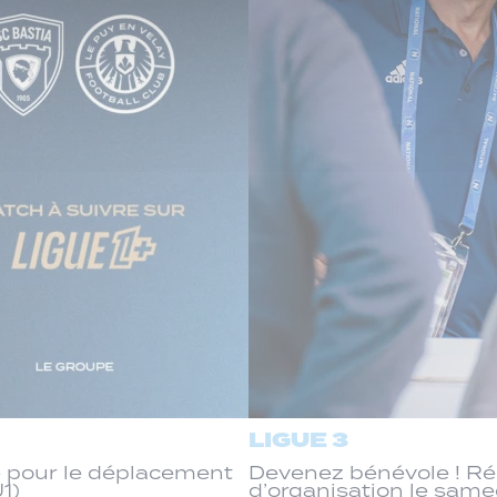
LIGUE 3
 pour le déplacement
Devenez bénévole ! R
J1)
d’organisation le same