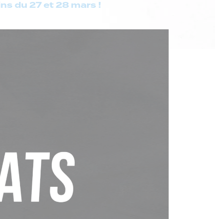
ns du 27 et 28 mars !