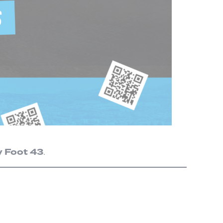
y Foot 43
.