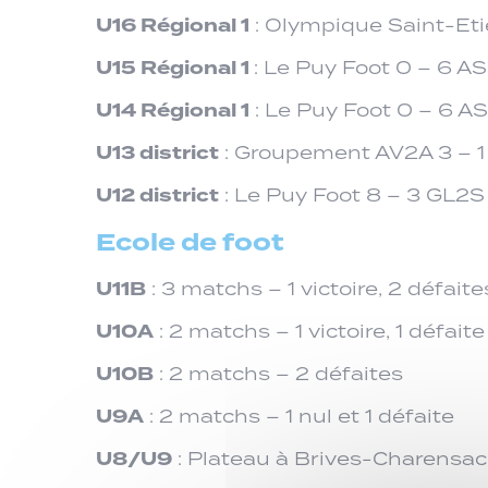
U16 Régional 1
: Olympique Saint-Eti
U15 Régional 1
: Le Puy Foot 0 – 6 A
U14 Régional 1
: Le Puy Foot 0 – 6 A
U13 district
: Groupement AV2A 3 – 1
U12 district
: Le Puy Foot 8 – 3 GL2S
Ecole de foot
U11B
: 3 matchs – 1 victoire, 2 défaite
U10A
: 2 matchs – 1 victoire, 1 défaite
U10B
: 2 matchs – 2 défaites
U9A
: 2 matchs – 1 nul et 1 défaite
U8/U9
: Plateau à Brives-Charensac