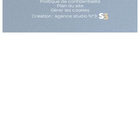
Politique de confidentialité
Plan du site
Gérer les cookies
Création : agence studio N°3
Augmenter la taille
Diminuer la taille d
Augmenter l'espac
Diminuer l'espacem
Augmenter la haute
Diminuer la hauteur
Inverser les couleu
Nuances de gris