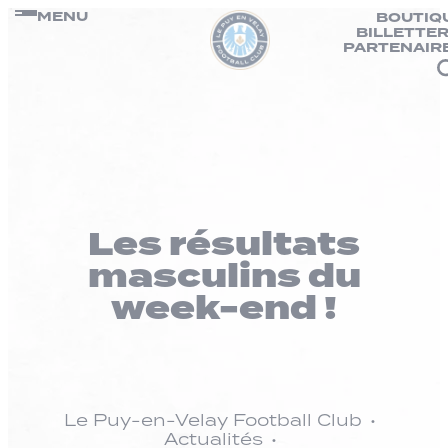
Panneau de gestion des cookies
Passer
MENU
BOUTIQ
BILLETTER
au
PARTENAIR
contenu
Les résultats
masculins du
week-end !
Le Puy-en-Velay Football Club
Actualités