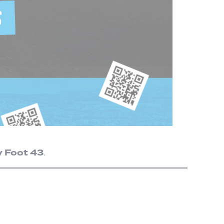
y Foot 43
.