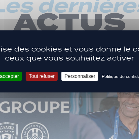
Les dernière
ACTUS
ilise des cookies et vous donne le c
ceux que vous souhaitez activer
 accepter
Tout refuser
Personnaliser
Politique de confide