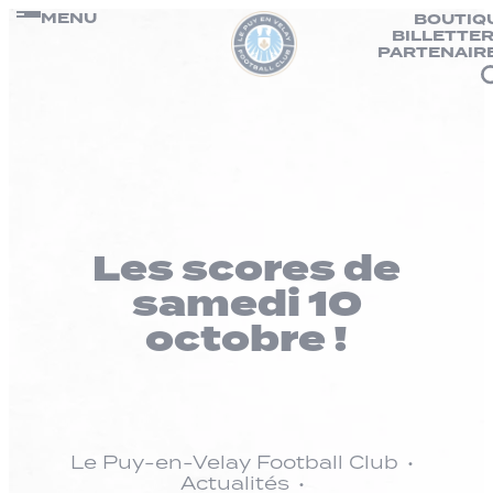
Panneau de gestion des cookies
Passer
MENU
BOUTIQ
BILLETTER
au
PARTENAIR
contenu
Les scores de
samedi 10
octobre !
Le Puy-en-Velay Football Club
Actualités