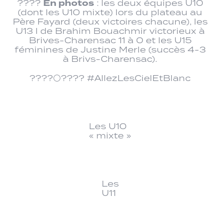
En photos
????
: les deux équipes U10
(dont les U10 mixte) lors du plateau au
Père Fayard (deux victoires chacune), les
U13 I de Brahim Bouachmir victorieux à
Brives-Charensac 11 à 0 et les U15
féminines de Justine Merle (succès 4-3
à Brivs-Charensac).
????⚪???? #AllezLesCielEtBlanc
Les U10
« mixte »
Les
U11