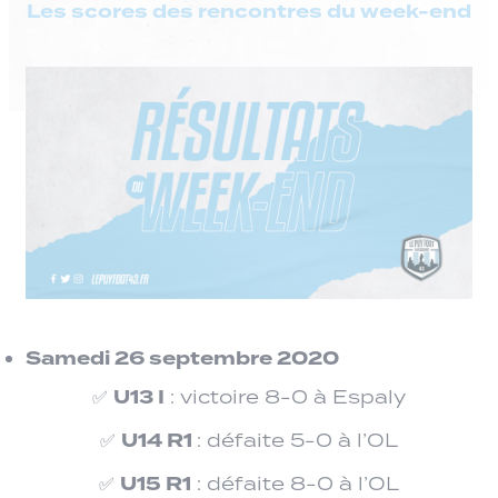
Les scores des rencontres du week-end
Samedi 26 septembre 2020
U13 I
✅
: victoire 8-0 à Espaly
U14 R1
✅
: défaite 5-0 à l’OL
U15 R1
✅
: défaite 8-0 à l’OL