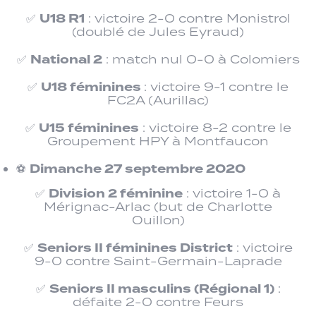
U18 R1
✅
: victoire 2-0 contre Monistrol
(doublé de Jules Eyraud)
National 2
✅
: match nul 0-0 à Colomiers
U18 féminines
✅
: victoire 9-1 contre le
FC2A (Aurillac)
U15 féminines
✅
: victoire 8-2 contre le
Groupement HPY à Montfaucon
Dimanche 27 septembre 2020
⚽
Division 2 féminine
✅
: victoire 1-0 à
Mérignac-Arlac (but de Charlotte
Ouillon)
Seniors II féminines District
✅
: victoire
9-0 contre Saint-Germain-Laprade
Seniors II masculins (Régional 1)
✅
:
défaite 2-0 contre Feurs