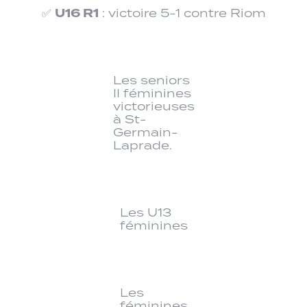
U16 R1
✅
: victoire 5-1 contre Riom
Les seniors
II féminines
victorieuses
à St-
Germain-
Laprade.
Les U13
féminines
Les
féminines