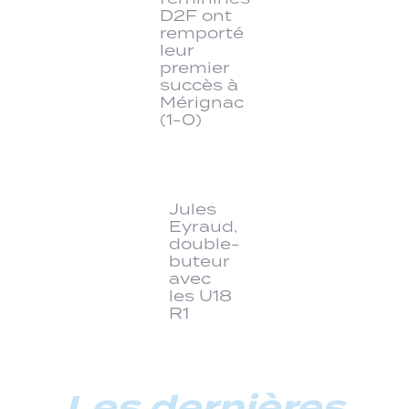
D2F ont
remporté
leur
premier
succès à
Mérignac
(1-0)
Jules
Eyraud,
double-
buteur
avec
les U18
R1
Les dernières