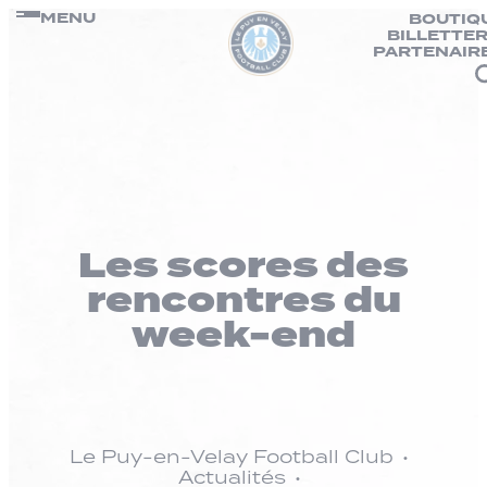
Panneau de gestion des cookies
Passer
MENU
BOUTIQ
BILLETTER
au
PARTENAIR
contenu
Les scores des
rencontres du
week-end
Le Puy-en-Velay Football Club
Actualités