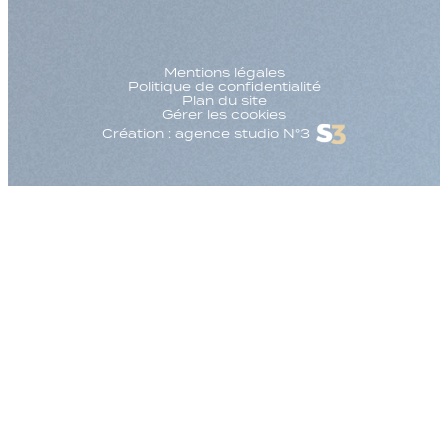
Mentions légales
Politique de confidentialité
Plan du site
Gérer les cookies
Création : agence studio N°3
Augmenter la taille
Diminuer la taille d
Augmenter l'espac
Diminuer l'espacem
Augmenter la haute
Diminuer la hauteur
Inverser les couleu