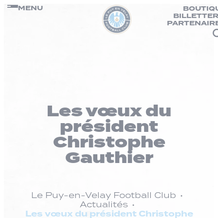
Panneau de gestion des cookies
Passer
MENU
BOUTIQ
BILLETTER
au
PARTENAIR
contenu
Les vœux du
président
Christophe
Gauthier
Le Puy-en-Velay Football Club
Actualités
Les vœux du président Christophe