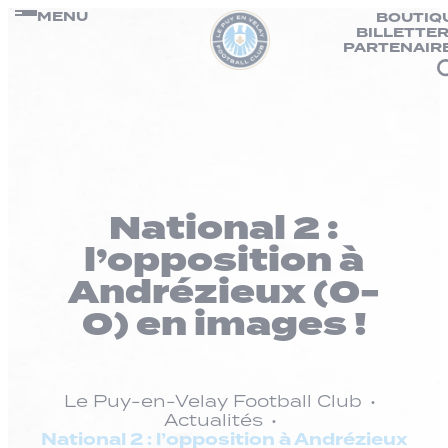
Panneau de gestion des cookies
Passer
MENU
BOUTIQ
BILLETTER
au
PARTENAIR
contenu
National 2 :
l’opposition à
Andrézieux (0-
0) en images !
Le Puy-en-Velay Football Club
Actualités
National 2 : l’opposition à Andrézieux