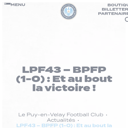
Panneau de gestion des cookies
Passer
MENU
BOUTIQ
BILLETTER
au
PARTENAIR
contenu
LPF43 – BPFP
(1-0) : Et au bout
la victoire !
Le Puy-en-Velay Football Club
Actualités
LPF43 – BPFP (1-0) : Et au bout la