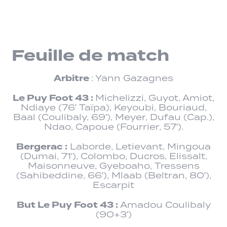
Feuille de match
Arbitre
: Yann Gazagnes
Le Puy Foot 43 :
Michelizzi, Guyot, Amiot,
Ndiaye (76′ Taïpa), Keyoubi, Bouriaud,
Baal (Coulibaly, 69′), Meyer, Dufau (Cap.),
Ndao, Capoue (Fourrier, 57′).
Bergerac :
Laborde, Letievant, Mingoua
(Dumai, 71′), Colombo, Ducros, Elissalt,
Maisonneuve, Gyeboaho, Tressens
(Sahibeddine, 66′), Mlaab (Beltran, 80′),
Escarpit
But Le Puy Foot 43 :
Amadou Coulibaly
(90+3′)