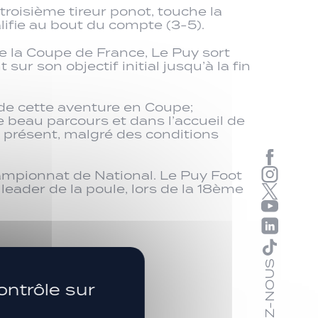
troisième tireur ponot, touche la
lifie au bout du compte (3-5).
e la Coupe de France, Le Puy sort
r son objectif initial jusqu’à la fin
 de cette aventure en Coupe;
e beau parcours et dans l’accueil de
 présent, malgré des conditions
ampionnat de National. Le Puy Foot
leader de la poule, lors de la 18ème
SUIVEZ-NOUS
ontrôle sur