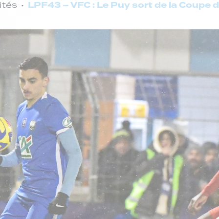
LPF43 – VFC : Le Puy sort de la Coupe de
ités