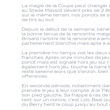
La magie de la Coupe peut changer d
au Stade Massot devant près de 2 800
sur le même terrain, nos ponots se so
de tirs au but.
Depuis le début de la semaine, bénévo
la bonne tenue de la rencontre malgr
Brisard l’arbitre de la rencontre a a
partiellement blanchie mais apte à ac
La première mi-temps voit les deux 
franches. Après onze minutes de jeu
ponot mais est signalé hors jeu sur l
également hors jeu, touche la barre t
reste sereine alors que Vierzon, bie
offensives.
En seconde période, notamment dans
prendre le jeu à leur compte. A la 
son pied gauche. Sa frappe à ras de 
tard, sur un contre, c’est Loïc Baal q
du Berry tient le coup jusqu’au bout