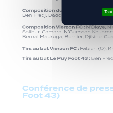
Composition du Puy Foot 43 :
Marill
Tout
Ben Fredj, Dadoune. Remplaçants : Mil
Composition Vierzon FC :
N’Diaye, N
Salibur, Camara, N’Guessan Kouame.
Bernal Madruga, Bernier, Djikine. Co
Tirs au but Vierzon FC :
Fabien (O), K
Tirs au but Le Puy Foot 43 :
Ben Fred
Conférence de press
Foot 43)