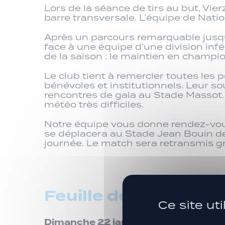
Lors de la séance de tirs au but, Vi
barre transversale. L’équipe de Nati
Après un parcours remarquable jusqu
face à une équipe d’une division infé
de la saison : le maintien en champi
Le club tient à remercier toutes les
bénévoles et institutionnels. Leur so
rencontres de gala au Stade Massot.
météo très difficiles.
Notre équipe vous donne rendez-vous
se déplacera au Stade Jean Bouin de P
journée. Le match sera retransmis g
Feuille de match
Ce site ut
Dimanche 22 janvier 2023, 18h30 –