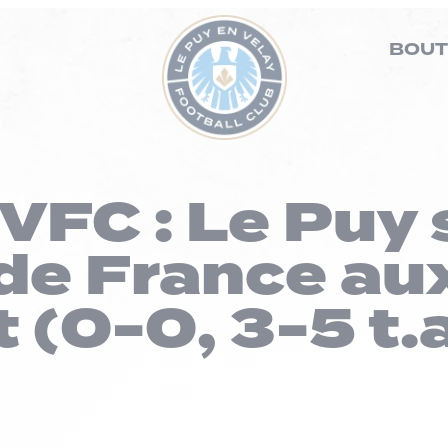
BOUT
VFC : Le Puy s
e France aux
 (0-0, 3-5 t.