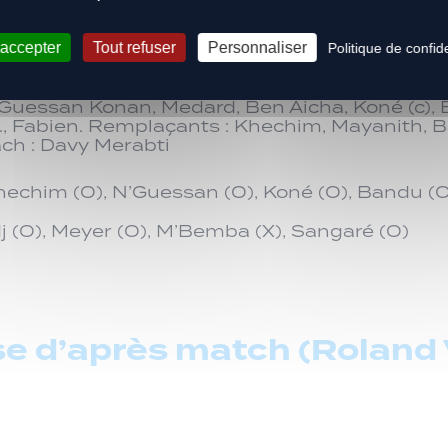
at (c), M’Bemba, Seba, N’Diaye, Duponchelle, B
 accepter
Tout refuser
Personnaliser
Politique de confide
lieras, Zaïdan, Elogo, Meyer, Sangaré, baal. C
’Guessan Konan, Medard, Ben Aicha, Koné (c), 
, Fabien. Remplaçants : Khechim, Mayanith, B
ach : Davy Merabti
hechim (O), N’Guessan (O), Koné (O), Bandu (
j (O), Meyer (O), M’Bemba (X), Sangaré (O)
e d’après match (Roland 