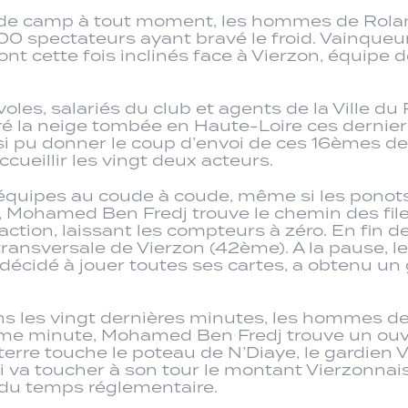
e camp à tout moment, les hommes de Roland V
 spectateurs ayant bravé le froid. Vainqueurs
nt cette fois inclinés face à Vierzon, équipe d
les, salariés du club et agents de la Ville du
é la neige tombée en Haute-Loire ces derniers 
insi pu donner le coup d’envoi de ces 16èmes d
cueillir les vingt deux acteurs.
équipes au coude à coude, même si les ponots 
, Mohamed Ben Fredj trouve le chemin des fil
’action, laissant les compteurs à zéro. En fin
ransversale de Vierzon (42ème). A la pause, le
n décidé à jouer toutes ses cartes, a obtenu u
 les vingt dernières minutes, les hommes de 
71ème minute, Mohamed Ben Fredj trouve un ou
terre touche le poteau de N’Diaye, le gardien
ui va toucher à son tour le montant Vierzonnais
 du temps réglementaire.