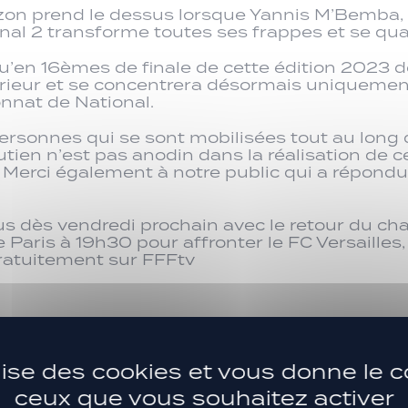
erzon prend le dessus lorsque Yannis M’Bemba, 
onal 2 transforme toutes ses frappes et se qua
’en 16èmes de finale de cette édition 2023 d
rieur et se concentrera désormais uniquement su
onnat de National.
 personnes qui se sont mobilisées tout au long
utien n’est pas anodin dans la réalisation de c
 Merci également à notre public qui a répondu
 dès vendredi prochain avec le retour du ch
aris à 19h30 pour affronter le FC Versailles, 
ratuitement sur FFFtv
ilise des cookies et vous donne le c
ceux que vous souhaitez activer
 Stade Massot (Le Puy-en-Velay)