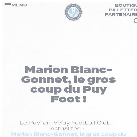
Panneau de gestion des cookies
Passer
MENU
BOUTIQ
BILLETTER
au
PARTENAIR
contenu
Marion Blanc-
Gonnet, le gros
coup du Puy
Foot !
Le Puy-en-Velay Football Club
Actualités
Marion Blanc-Gonnet, le gros coup du