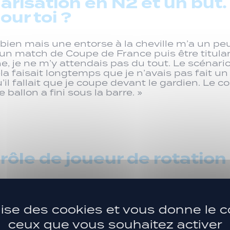
arisation en N2 et un but.
ur toi ?
s bien mais une entorse à la cheville m’a un pe
r un match de Coupe de France puis être titular
e, je ne m’y attendais pas du tout. Le scénari
la faisait longtemps que je n’avais pas fait u
’il fallait que je coupe devant le gardien. Le c
 ballon a fini sous la barre. »
ôle de joueur de rotation
suis content de jouer forcément, après c’est au
dre le plus de plaisir possible, faire ce qu’on at
ilise des cookies et vous donne le c
ceux que vous souhaitez activer