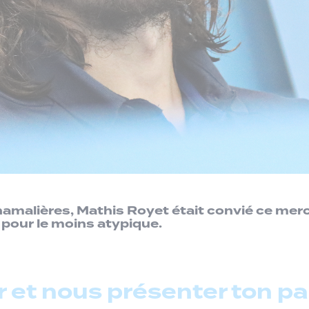
hamalières, Mathis Royet était convié ce mer
 pour le moins atypique.
 et nous présenter ton pa