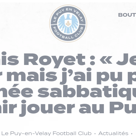
BOUT
s Royet : « J
 mais j’ai pu
née sabbatiq
ir jouer au Pu
Le Puy-en-Velay Football Club
Actualités