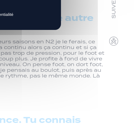
e foot d’une autre
ntialité
urs saisons en N2 je le ferais, ce
ça continu alors ça continu et si ça
pas trop de pression, pour le foot et
oup plus. Je profite à fond de vivre
t-niveau. On pense foot, on dort foot,
e je pensais au boulot, puis après au
 même rythme, pas le même monde. Là
nce. Tu connais