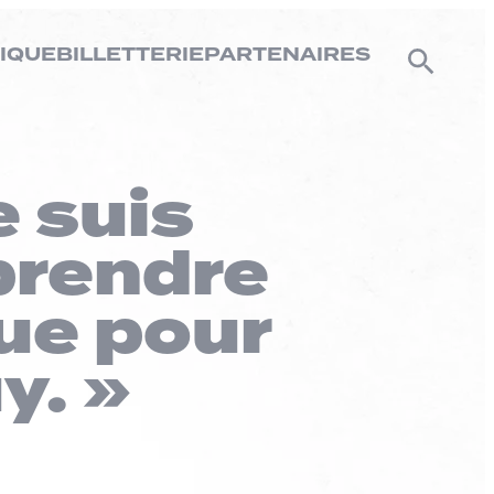
IQUE
BILLETTERIE
PARTENAIRES
e suis
 prendre
ue pour
y. »