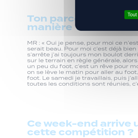
Ton parcours atypiqu
Tout
manière ?
MR : « Oui je pense, pour moi ce n’est
serait beau. Pour moi c’est déjà bien ce
s’arrête j’ai toujours mon boulot der
sur le terrain en règle générale, alo
un peu du foot, c’est un rêve pour moi
on se lève le matin pour aller au foot
foot. Le samedi je travaillais, puis 
toutes les conditions sont réunies, c
Ce week-end arrive 
cette compétition ?