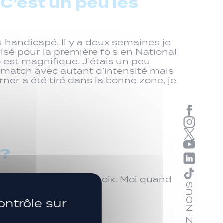
 C’est un peu les
u handicapé. Il y a deux semaines je
isé pour la première fois en National
o est magnifique. J’étais un peu
n match avec autant d’intensité mais
orner a été tiré dans la bonne zone, je
 ?
 coach de faire ses choix. Moi quand
SUIVEZ-NOUS
tend de fois. «
ontrôle sur