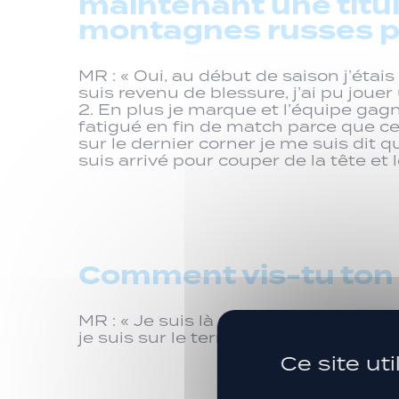
maintenant une titul
montagnes russes po
MR : « Oui, au début de saison j’étai
suis revenu de blessure, j’ai pu joue
2. En plus je marque et l’équipe gagn
fatigué en fin de match parce que ce
sur le dernier corner je me suis dit qu
suis arrivé pour couper de la tête et le
Comment vis-tu ton r
MR : « Je suis là pour apprendre, je 
je suis sur le terrain j’essaye de pren
Ce site ut