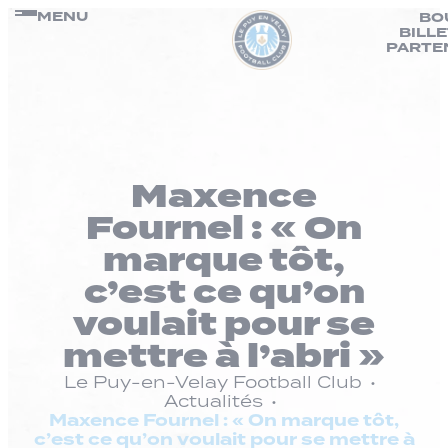
Panneau de gestion des cookies
Passer
MENU
BO
BILL
au
PARTE
contenu
Maxence
Fournel : « On
marque tôt,
c’est ce qu’on
voulait pour se
mettre à l’abri »
Le Puy-en-Velay Football Club
Actualités
Maxence Fournel : « On marque tôt,
c’est ce qu’on voulait pour se mettre à