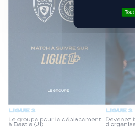
Tout
LIGUE 3
LIGUE 3
Le groupe pour le déplacement
Devenez b
à Bastia (J1)
d’organis