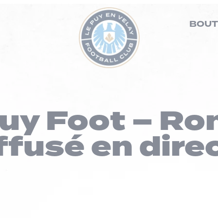
BOUT
Puy Foot – R
ffusé en direc