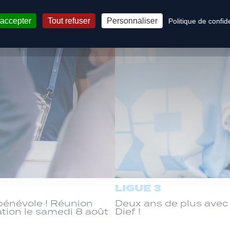
 accepter
Tout refuser
Personnaliser
Politique de confide
LIGUE 3
énévole ! Réunion
Deux ans de plus ave
ation le samedi 8 août
Dief !