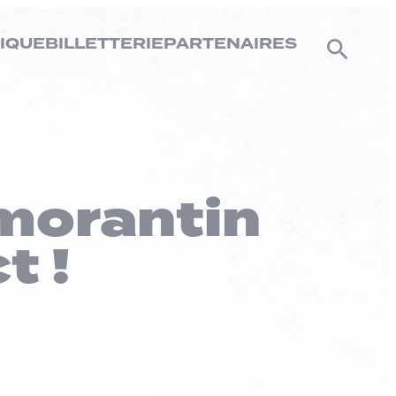
IQUE
BILLETTERIE
PARTENAIRES
omorantin
t !