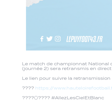
Le match de championnat National q
(journée 2) sera retransmis en direct
Le lien pour suivre la retransmission
????
https://www.hauteloirefootball.
????⚪???? #AllezLesCielEtBlanc