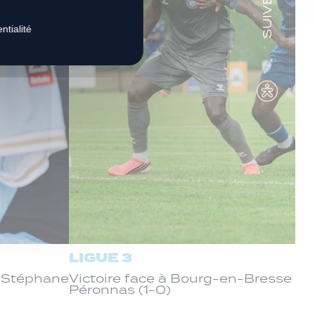
ntialité
LIGUE 3
c Stéphane
Victoire face à Bourg-en-Bresse
Péronnas (1-0)