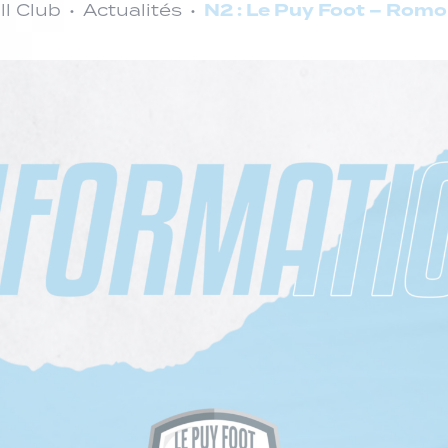
N2 : Le Puy Foot – Romor
l Club
Actualités