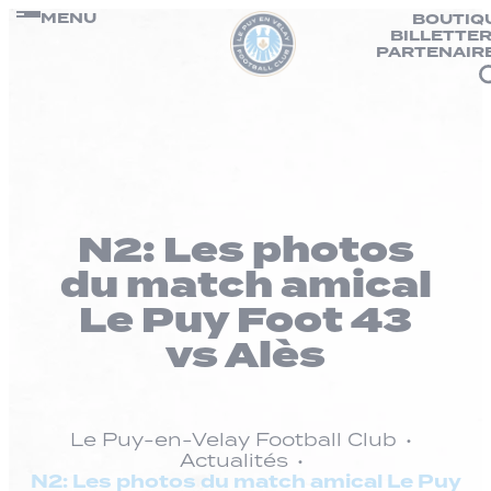
Panneau de gestion des cookies
Passer
MENU
BOUTIQ
BILLETTER
au
PARTENAIR
contenu
N2: Les photos
du match amical
Le Puy Foot 43
vs Alès
Le Puy-en-Velay Football Club
Actualités
N2: Les photos du match amical Le Puy