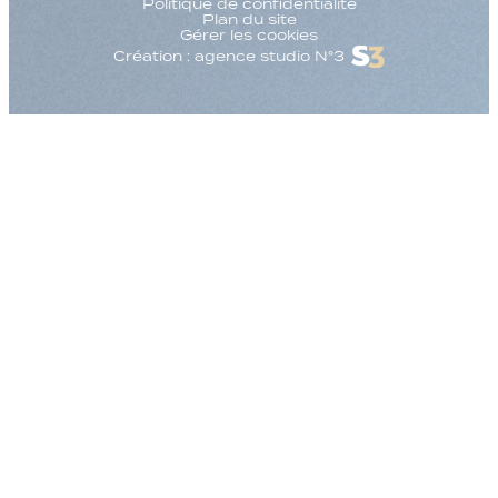
Politique de confidentialité
Plan du site
Gérer les cookies
Création : agence studio N°3
Augmenter la taille
Diminuer la taille d
Augmenter l'espac
Diminuer l'espacem
Augmenter la haute
Diminuer la hauteur
Inverser les couleu
Nuances de gris
Grand curseur