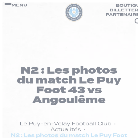
Panneau de gestion des cookies
Passer
MENU
BOUTIQ
BILLETTER
au
PARTENAIR
contenu
N2 : Les photos
du match Le Puy
Foot 43 vs
Angoulême
Le Puy-en-Velay Football Club
Actualités
N2 : Les photos du match Le Puy Foot