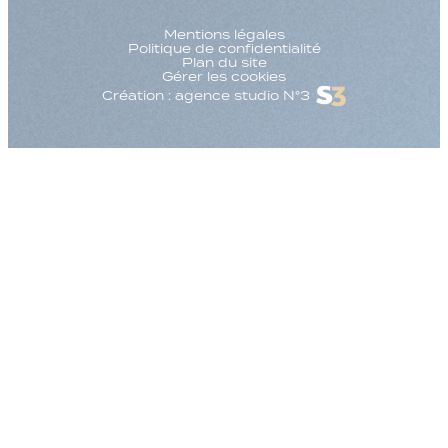
Mentions légales
Politique de confidentialité
Plan du site
Gérer les cookies
Création : agence studio N°3
Augmenter la taille
Diminuer la taille d
Augmenter l'espac
Diminuer l'espacem
Augmenter la haute
Diminuer la hauteur
Inverser les couleu
Nuances de gris