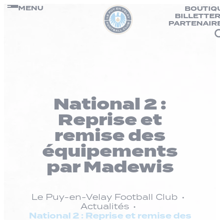
Panneau de gestion des cookies
Passer
MENU
BOUTIQ
BILLETTER
au
PARTENAIR
contenu
National 2 :
Reprise et
remise des
équipements
par Madewis
Le Puy-en-Velay Football Club
Actualités
National 2 : Reprise et remise des