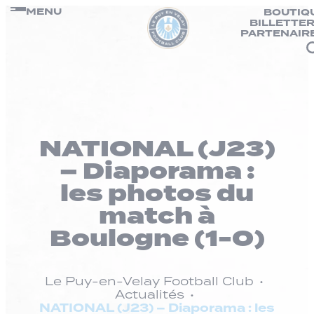
Panneau de gestion des cookies
Passer
MENU
BOUTIQ
BILLETTER
au
PARTENAIR
contenu
NATIONAL (J23)
– Diaporama :
les photos du
match à
Boulogne (1-0)
Le Puy-en-Velay Football Club
Actualités
NATIONAL (J23) – Diaporama : les