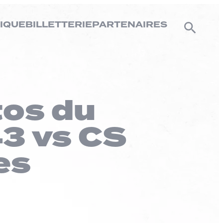
IQUE
BILLETTERIE
PARTENAIRES
tos du
3 vs CS
es