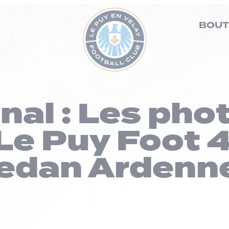
BOUT
nal : Les pho
Le Puy Foot 4
edan Ardenn