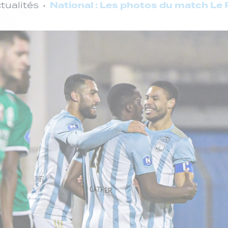
National : Les photos du match Le
tualités