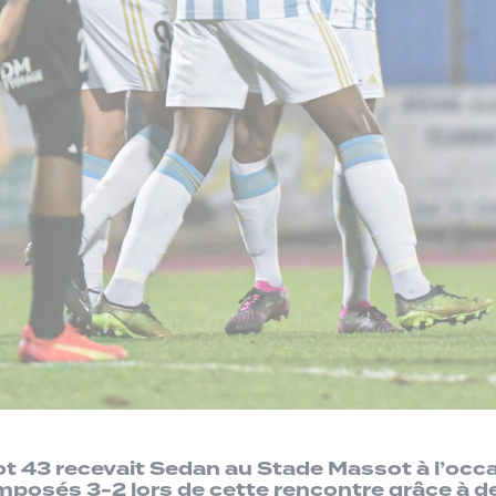
t 43 recevait Sedan au Stade Massot à l’occ
posés 3-2 lors de cette rencontre grâce à 