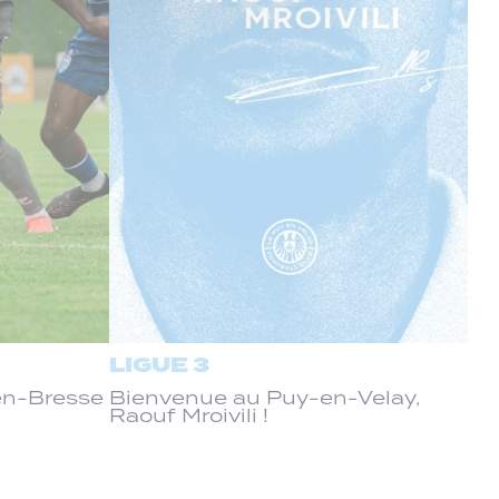
LIGUE 3
-en-Bresse
Bienvenue au Puy-en-Velay,
Raouf Mroivili !