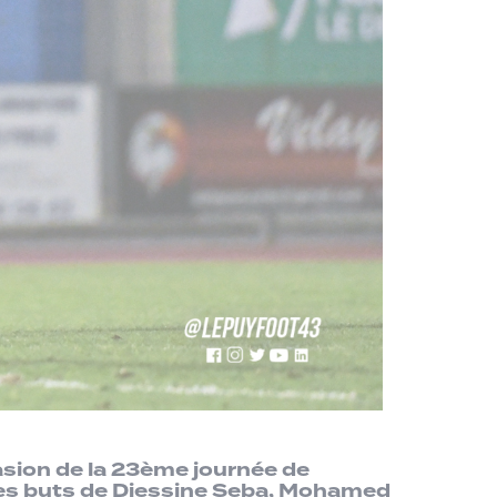
asion de la 23ème journée de
des buts de Djessine Seba, Mohamed