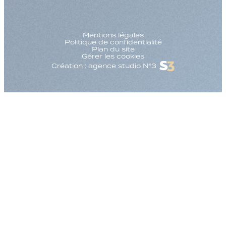
Mentions légales
Politique de confidentialité
Plan du site
Gérer les cookies
Création : agence studio N°3
Augmenter la taille
Diminuer la taille d
Augmenter l'espac
Diminuer l'espacem
Augmenter la haute
Diminuer la hauteur
Inverser les couleu