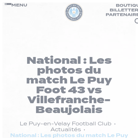
Panneau de gestion des cookies
Passer
MENU
BOUTIQ
BILLETTER
au
PARTENAIR
contenu
National : Les
photos du
match Le Puy
Foot 43 vs
Villefranche-
Beaujolais
Le Puy-en-Velay Football Club
Actualités
National : Les photos du match Le Puy