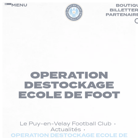
Panneau de gestion des cookies
Passer
MENU
BOUTIQ
BILLETTER
au
PARTENAIR
contenu
OPERATION
DESTOCKAGE
ECOLE DE FOOT
Le Puy-en-Velay Football Club
Actualités
OPERATION DESTOCKAGE ECOLE DE