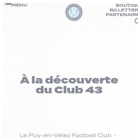
Panneau de gestion des cookies
Passer
MENU
BOUTIQ
BILLETTER
au
PARTENAIR
contenu
À la découverte
du Club 43
Le Puy-en-Velay Football Club