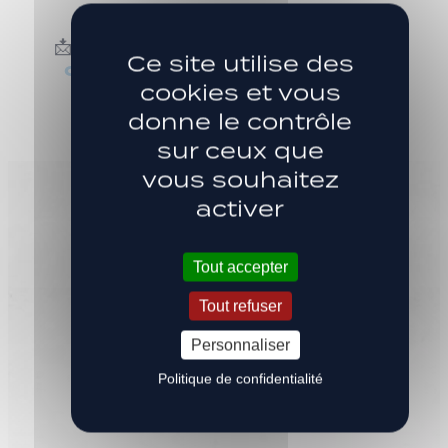
📩
Contactez-nous par email à
Ce site utilise des
commercial@lepuyfoot43.fr
cookies et vous
donne le contrôle
sur ceux que
vous souhaitez
activer
Tout accepter
NOS PARTENAIRES
Tout refuser
Personnaliser
Politique de confidentialité