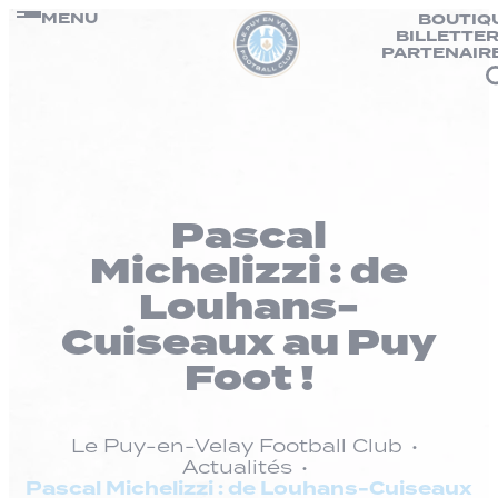
Panneau de gestion des cookies
Passer
MENU
BOUTIQ
BILLETTER
au
PARTENAIR
contenu
Pascal
Michelizzi : de
Louhans-
Cuiseaux au Puy
Foot !
Le Puy-en-Velay Football Club
Actualités
Pascal Michelizzi : de Louhans-Cuiseaux