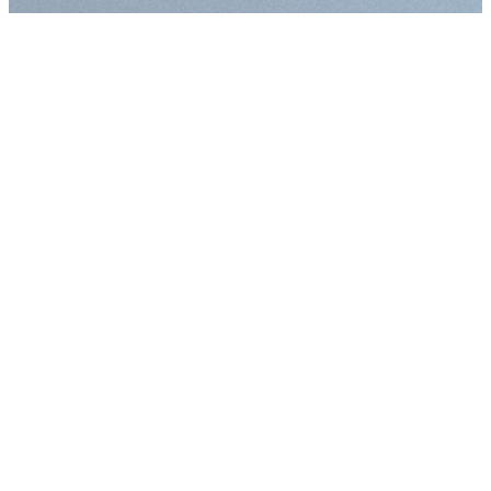
Augmenter la taille
Diminuer la taille d
Augmenter l'espac
Diminuer l'espacem
Augmenter la haute
Diminuer la hauteur
Inverser les couleu
Nuances de gris
Grand curseur
Guide de lecture
Souligner les liens
Désactiver les ani