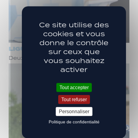
Ce site utilise des
cookies et vous
donne le contrôle
LIGUE 3
sur ceux que
Deux ans de plus avec Stéphane Dief !
vous souhaitez
activer
Tout accepter
Tout refuser
Personnaliser
Politique de confidentialité