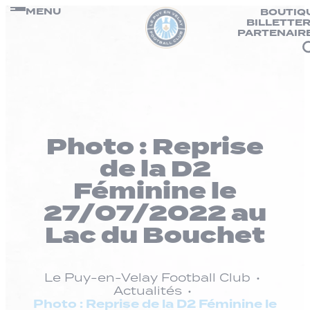
Panneau de gestion des cookies
Passer
MENU
BOUTIQ
BILLETTER
au
PARTENAIR
contenu
Photo : Reprise
de la D2
Féminine le
27/07/2022 au
Lac du Bouchet
Le Puy-en-Velay Football Club
Actualités
Photo : Reprise de la D2 Féminine le