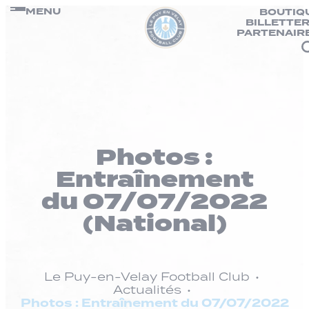
Panneau de gestion des cookies
Passer
MENU
BOUTIQ
BILLETTER
au
PARTENAIR
contenu
Photos :
Entraînement
du 07/07/2022
(National)
Le Puy-en-Velay Football Club
Actualités
Photos : Entraînement du 07/07/2022