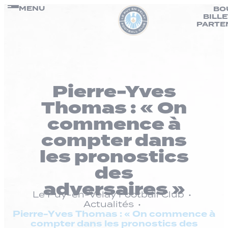
Panneau de gestion des cookies
Passer
MENU
BO
BILL
au
PARTE
contenu
Pierre-Yves
Thomas : « On
commence à
compter dans
les pronostics
des
adversaires »
Le Puy-en-Velay Football Club
Actualités
Pierre-Yves Thomas : « On commence à
compter dans les pronostics des