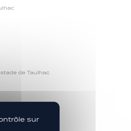
ulhac
 stade de Taulhac
SUIVEZ-NOUS
ontrôle sur