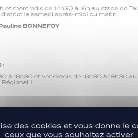
9h et mercredis de 14h30 à 16h au stade de Ta
istrict le samedi après-midi ou matin
t Pauline BONNEFOY
 :
30 à 18h30 et vendredis de 18h30 à 19h30 au
Régional 1
ilise des cookies et vous donne le c
ceux que vous souhaitez activer