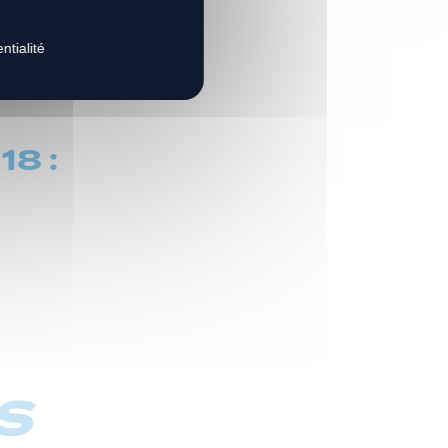
aulhac
ntialité
18 :
s