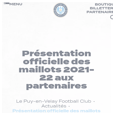
Panneau de gestion des cookies
Passer
MENU
BOUTIQ
BILLETTER
au
PARTENAIR
contenu
Présentation
officielle des
maillots 2021-
22 aux
partenaires
Le Puy-en-Velay Football Club
Actualités
Présentation officielle des maillots