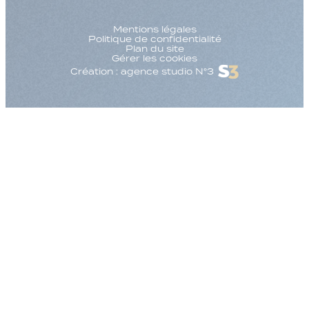
Mentions légales
Politique de confidentialité
Plan du site
Gérer les cookies
Création : agence studio N°3
Augmenter la taille
Diminuer la taille d
Augmenter l'espac
Diminuer l'espacem
Augmenter la haute
Diminuer la hauteur
Inverser les couleu