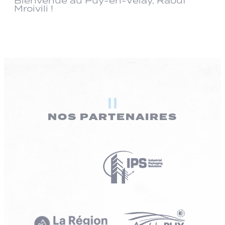
Bienvenue au Puy-en-Velay, Raouf
Mroivili !
NOS PARTENAIRES