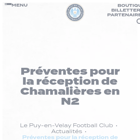
Panneau de gestion des cookies
Passer
MENU
BOUTIQ
BILLETTER
au
PARTENAIR
contenu
Préventes pour
la réception de
Chamalières en
N2
Le Puy-en-Velay Football Club
Actualités
Préventes pour la réception de