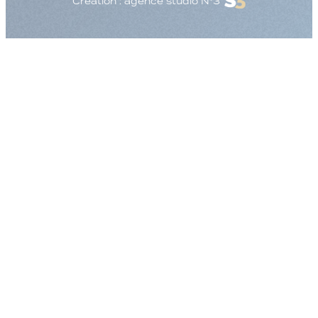
Création : agence studio N°3
Augmenter la taille
Diminuer la taille d
Augmenter l'espac
Diminuer l'espacem
Augmenter la haute
Diminuer la hauteur
Inverser les couleu
Nuances de gris
Grand curseur