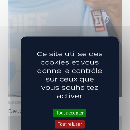
Ce site utilise des
cookies et vous
donne le contrôle
sur ceux que
vous souhaitez
activer
LIGUE 3
Deux ans de plus avec Stéphane Dief !
Tout accepter
Tout refuser