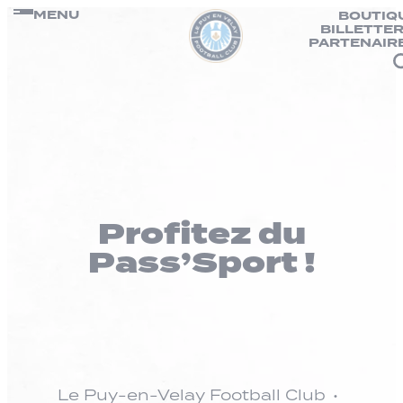
Panneau de gestion des cookies
Passer
MENU
BOUTIQ
BILLETTER
au
PARTENAIR
contenu
Profitez du
Pass’Sport !
Le Puy-en-Velay Football Club