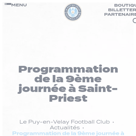
Panneau de gestion des cookies
Passer
MENU
BOUTIQ
BILLETTER
au
PARTENAIR
contenu
Programmation
de la 9ème
journée à Saint-
Priest
Le Puy-en-Velay Football Club
Actualités
Programmation de la 9ème journée à