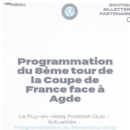
Panneau de gestion des cookies
Passer
MENU
BOUTIQ
BILLETTER
au
PARTENAIR
contenu
Programmation
du 8ème tour de
la Coupe de
France face à
Agde
Le Puy-en-Velay Football Club
Actualités
Programmation du 8ème tour de la